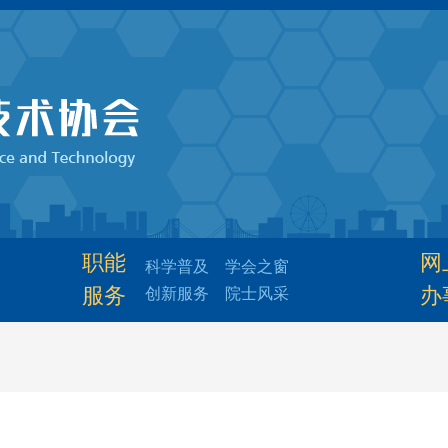
职能
网
科学普及
学会之窗
服务
办
创新服务
院士风采